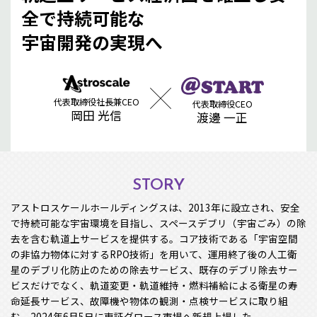
全で持続可能な
宇宙開発の実現へ
代表取締役社長兼CEO
代表取締役CEO
岡田 光信
渡邊 一正
STORY
アストロスケールホールディングスは、2013年に設立され、安全
で持続可能な宇宙環境を目指し、スペースデブリ（宇宙ごみ）の除
去を含む軌道上サービスを提供する。コア技術である「宇宙空間
の非協力物体に対するRPO技術」を用いて、運用終了後の人工衛
星のデブリ化防止のための除去サービス、既存のデブリ除去サー
ビスだけでなく、軌道変更・軌道維持・燃料補給による衛星の寿
命延長サービス、故障機や物体の観測・点検サービスに取り組
む。2024年6月5日に東証グロース市場へ新規上場した。