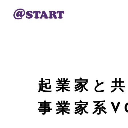
起業家と
事業家系V