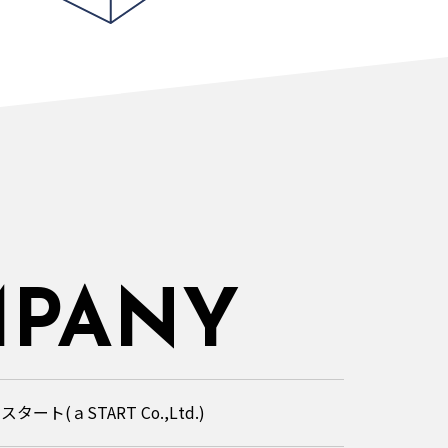
PANY
ート(ａSTART Co.,Ltd.)