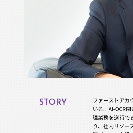
ファーストアカウ
STORY
いる。AI-OC
理業務を遂行でき
り、社内リソー