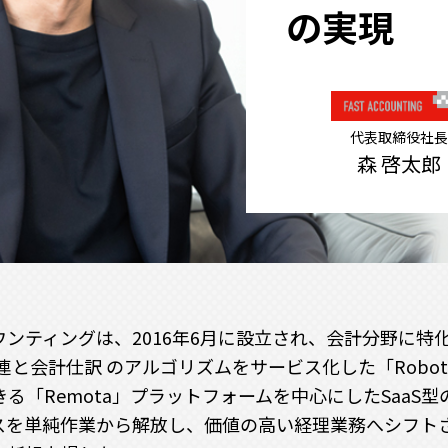
の実現
代表取締役社長
森 啓太郎
ンティングは、2016年6月に設立され、会計分野に特
R関連と会計仕訳 のアルゴリズムをサービス化した「Rob
る「Remota」プラットフォームを中心にしたSaaS
スを単純作業から解放し、価値の高い経理業務へシフトさ